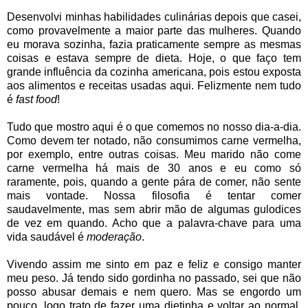
Desenvolvi minhas habilidades culinárias depois que casei,
como provavelmente a maior parte das mulheres. Quando
eu morava sozinha, fazia praticamente sempre as mesmas
coisas e estava sempre de dieta. Hoje, o que faço tem
grande influência da cozinha americana, pois estou exposta
aos alimentos e receitas usadas aqui. Felizmente nem tudo
é
fast food
!
Tudo que mostro aqui é o que comemos no nosso dia-a-dia.
Como devem ter notado, não consumimos carne vermelha,
por exemplo, entre outras coisas. Meu marido não come
carne vermelha há mais de 30 anos e eu como só
raramente, pois, quando a gente pára de comer, não sente
mais vontade. Nossa filosofia é tentar comer
saudavelmente, mas sem abrir mão de algumas gulodices
de vez em quando. Acho que a palavra-chave para uma
vida saudável é
moderação
.
Vivendo assim me sinto em paz e feliz e consigo manter
meu peso. Já tendo sido gordinha no passado, sei que não
posso abusar demais e nem quero. Mas se engordo um
pouco, logo trato de fazer uma dietinha e voltar ao normal.